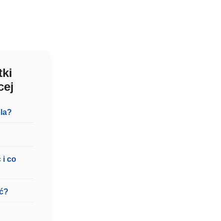
tki
cej
ola?
 i co
eć?