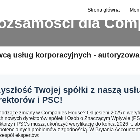
Strona główna
Menu
tożsamości dla Co
cą usług korporacyjnych - autoryzo
yszłość Twojej spółki z naszą usłu
rektorów i PSC!
hodzące zmiany w Companies House? Od jesieni 2025 r. weryfik
h nowych dyrektorów spółek i Osób o Znaczącym Wpływie (PSC
ektorzy i PSCs muszą ukończyć weryfikację do końca 2026 r., ab
potencjalnych problemów z zgodnością. W Brytania Accountants
 zespół ekspertów: