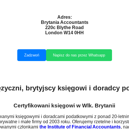
Adres:
Brytania Accountants
220c Blythe Road
London W14 0HH
Zadzwoń
Napisz do nas przez Whatsapp
zyczni, brytyjscy księgowi i doradcy 
Certyfikowani księgowi w Wlk. Brytanii
owanymi księgowymi i doradcami podatkowymi z ponad 20-letn
rywatne i małe firmy od 2003 roku. Oferujemy rzetelne i korzys
lowanymi członkami
the Institute of Financial Accountants
, n