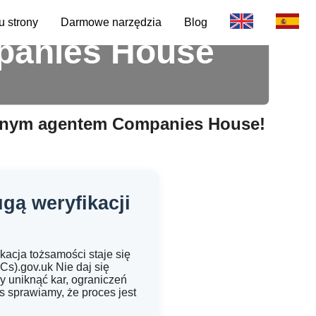
 strony
Darmowe narzędzia
Blog
mpanies House
wanym agentem Companies House!
gą weryfikacji
acja tożsamości staje się
s).gov.uk Nie daj się
y uniknąć kar, ograniczeń
 sprawiamy, że proces jest