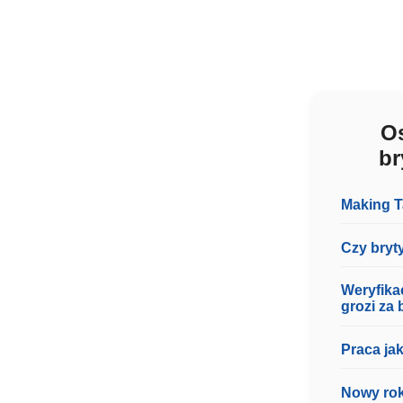
Os
br
Making T
Czy bryt
Weryfika
grozi za 
Praca ja
Nowy rok