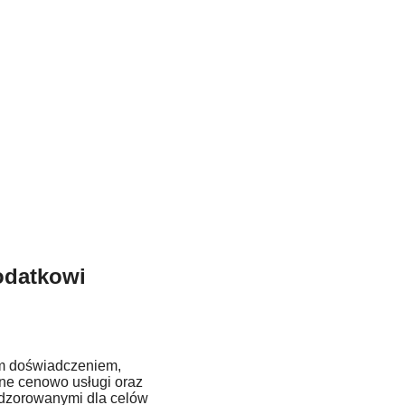
podatkowi
im doświadczeniem,
tne cenowo usługi oraz
adzorowanymi dla celów