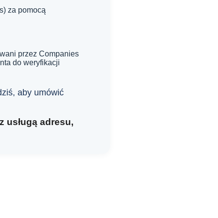
Cs) za pomocą
yzowani przez Companies
ta do weryfikacji
 dziś, aby umówić
 z usługą adresu,