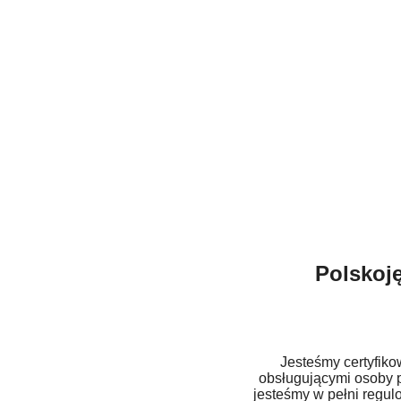
Polskoję
Jesteśmy certyfik
obsługującymi osoby p
jesteśmy w pełni regu