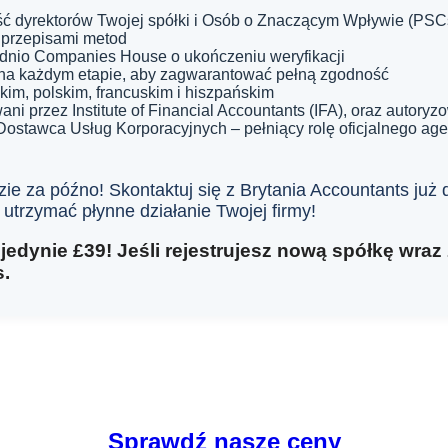
ć dyrektorów Twojej spółki i Osób o Znaczącym Wpływie (PS
 przepisami metod
nio Companies House o ukończeniu weryfikacji
a każdym etapie, aby zagwarantować pełną zgodność
im, polskim, francuskim i hiszpańskim
wani przez Institute of Financial Accountants (IFA), oraz autor
stawca Usług Korporacyjnych – pełniący rolę oficjalnego agen
zie za późno! Skontaktuj się z Brytania Accountants już
 utrzymać płynne działanie Twojej firmy!
jedynie £39! Jeśli rejestrujesz nową spółkę wraz
s.
Sprawdź nasze ceny