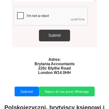
Adres:
Brytania Accountants
220c Blythe Road
London W14 0HH
Zadzwoń
Napisz do nas przez Whatsapp
Polskojęzyczni, brytyjscy księgowi i