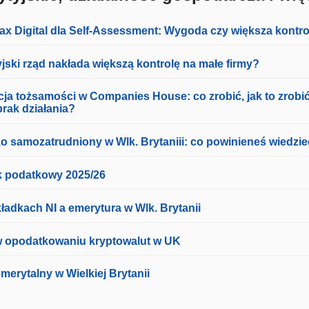
ax Digital dla Self-Assessment: Wygoda czy większa kontr
yjski rząd nakłada większą kontrolę na małe firmy?
cja tożsamości w Companies House: co zrobić, jak to zrobić
brak działania?
ko samozatrudniony w Wlk. Brytaniii: co powinieneś wiedzi
 podatkowy 2025/26
ładkach NI a emerytura w Wlk. Brytanii
 opodatkowaniu kryptowalut w UK
merytalny w Wielkiej Brytanii