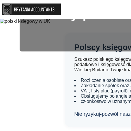
Mamy ponad 20
Polscy księgow
Szukasz polskiego księgowe
podatkowe i księgowość dla
Wielkiej Brytanii. Twoje f
Rozliczenia osobiste ora
Zakładanie spółek oraz
VAT, listy płac (payroll)
Obsługujemy po angielsk
członkostwo w uznanym 
Nie ryzykuj-pozwól nasz