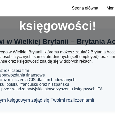
 lat doświadczenia
Strona główna
Menu
księgowości!
i w Wielkiej Brytanii – Brytania 
go w Wielkiej Brytanii, któremu możesz zaufać? Brytania Accou
 osób fizycznych, samozatrudnionych (self-employed), oraz fir
inanse oraz księgowość znajdą się w dobrych rękach.
z rozliczeia firm
 sprawozdania finansowe
, oraz rozliczenia CIS dla firm budowlanych
u, polsku, francusku oraz hiszpańsku
przez władze brytyjskie stowarzyszeniu księgowych IFA
ym księgowym zająć się Twoimi rozliczeniami!