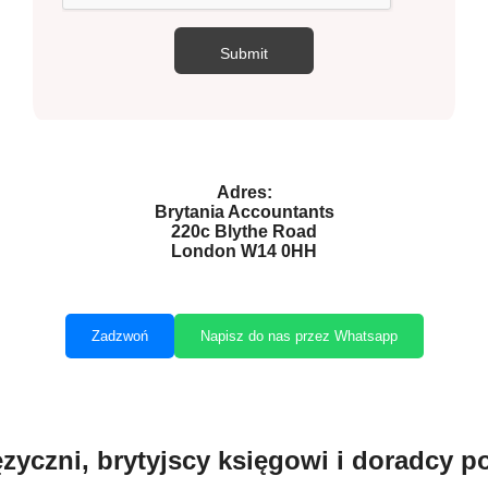
Adres:
Brytania Accountants
220c Blythe Road
London W14 0HH
Zadzwoń
Napisz do nas przez Whatsapp
zyczni, brytyjscy księgowi i doradcy 