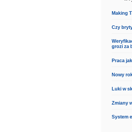
Making T
Czy bryt
Weryfika
grozi za 
Praca ja
Nowy rok
Luki w sk
Zmiany w
System e