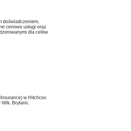
im doświadczeniem,
tne cenowo usługi oraz
adzorowanymi dla celów
:
Insurance) w Hitchcox
Wlk. Brytanii.