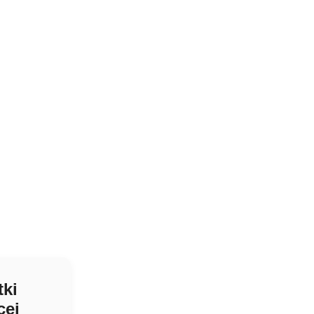
tki
cej