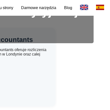
 w brytyjskiej
 strony
Darmowe narzędzia
Blog
Accountants
ntants oferuje rozliczenia
m w Londynie oraz całej